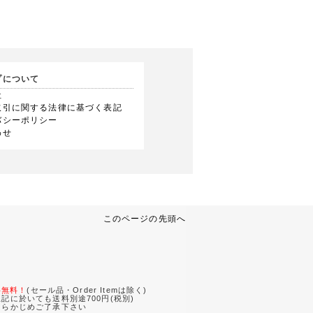
プについて
社
取引に関する法律に基づく表記
バシーポリシー
わせ
このページの先頭へ
。
料無料！
(セール品・Order Itemは除く)
記に於いても送料別途700円(税別)
あらかじめご了承下さい