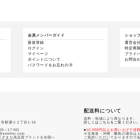
会員メンバーガイド
ショッ
新規登録
運営会
ログイン
特定商
マイページ
プライ
ポイントについて
お問合
パスワードをお忘れの方
配送料について
送料：地域により異なります。
口市駅通り２丁目1-16
詳しくはこちらをご覧ください
0
00～17:00)
■
10,000円以上お買い上げで送
amehei.com
※北海道・沖縄・離島の場合は上
さまざまな高品質ブランドを全国へ
ご負担いただいておりますので