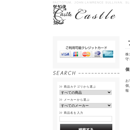
FACTOTUM、JOHN LAWRENCE SULLIVAN、SL
株
守
個
お
個
商品カテゴリから選ぶ
報
メーカーから選ぶ
商品名を入力