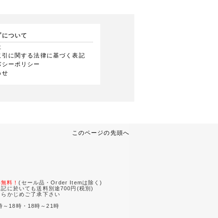
プについて
社
取引に関する法律に基づく表記
バシーポリシー
わせ
このページの先頭へ
。
料無料！
(セール品・Order Itemは除く)
記に於いても送料別途700円(税別)
あらかじめご了承下さい
時～18時・18時～21時
。