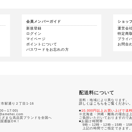
会員メンバーガイド
ショッ
新規登録
運営会
ログイン
特定商
マイページ
プライ
ポイントについて
お問合
パスワードをお忘れの方
配送料について
送料：地域により異なります。
口市駅通り２丁目1-16
詳しくはこちらをご覧ください
0
00～17:00)
■
10,000円以上お買い上げで送
amehei.com
※北海道・沖縄・離島の場合は上
さまざまな高品質ブランドを全国へ
ご負担いただいておりますので
国通販OK！
■お届け時間帯
9時～12時・12時～15時・15
て
上記の時間でご指定できます