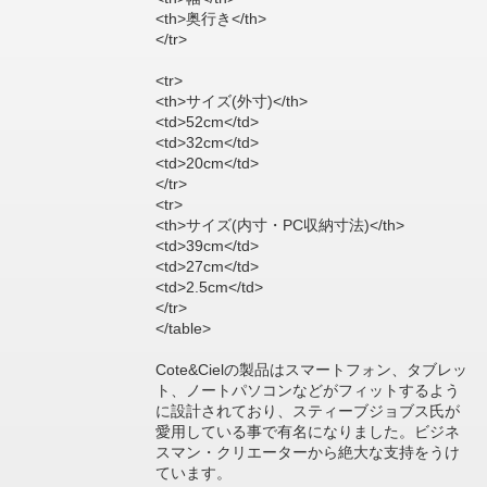
<th>奥行き</th>
</tr>
<tr>
<th>サイズ(外寸)</th>
<td>52cm</td>
<td>32cm</td>
<td>20cm</td>
</tr>
<tr>
<th>サイズ(内寸・PC収納寸法)</th>
<td>39cm</td>
<td>27cm</td>
<td>2.5cm</td>
</tr>
</table>
Cote&Cielの製品はスマートフォン、タブレッ
ト、ノートパソコンなどがフィットするよう
に設計されており、スティーブジョブス氏が
愛用している事で有名になりました。ビジネ
スマン・クリエーターから絶大な支持をうけ
ています。