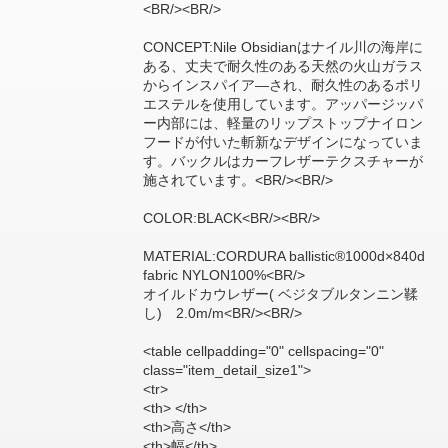
<BR/><BR/>
CONCEPT:Nile Obsidianはナイル川の海岸に
ある、丈夫で耐久性のある天然の火山ガラス
からインスパイア―され、耐久性のあるポリ
エステルを使用しています。アッパージッパ
ー内部には、軽量のリップストップナイロン
フードが付いた斬新なデザインになっていま
す。バックルはカーフレザーテクスチャーが
施されています。<BR/><BR/>
COLOR:BLACK<BR/><BR/>
MATERIAL:CORDURA ballistic®1000d×840d
fabric NYLON100%<BR/>
オイルドカウレザー( ベジタブルタンニン鞣
し) 2.0m/m<BR/><BR/>
<table cellpadding="0" cellspacing="0"
class="item_detail_size1">
<tr>
<th> </th>
<th>高さ</th>
<th>幅</th>