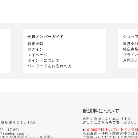
会員メンバーガイド
ショッ
新規登録
運営会
ログイン
特定商
マイページ
プライ
ポイントについて
お問合
パスワードをお忘れの方
配送料について
送料：地域により異なります。
口市駅通り２丁目1-16
詳しくはこちらをご覧ください
0
00～17:00)
■
10,000円以上お買い上げで送
amehei.com
※北海道・沖縄・離島の場合は上
さまざまな高品質ブランドを全国へ
ご負担いただいておりますので