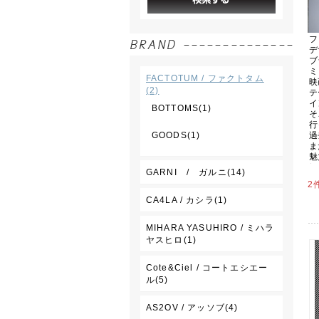
FACTOTUM / ファクトタム
(2)
BOTTOMS(1)
GOODS(1)
GARNI / ガルニ(14)
2
CA4LA / カシラ(1)
MIHARA YASUHIRO / ミハラ
ヤスヒロ(1)
Cote&Ciel / コートエシエー
ル(5)
AS2OV / アッソブ(4)