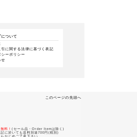
プについて
社
取引に関する法律に基づく表記
バシーポリシー
わせ
このページの先頭へ
。
料無料！
(セール品・Order Itemは除く)
記に於いても送料別途700円(税別)
あらかじめご了承下さい