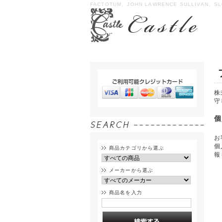
FACTOTUM、JOHN LAWRENCE SULLIVAN、SL
株
守
個
お
個
商品カテゴリから選ぶ
報
メーカーから選ぶ
商品名を入力