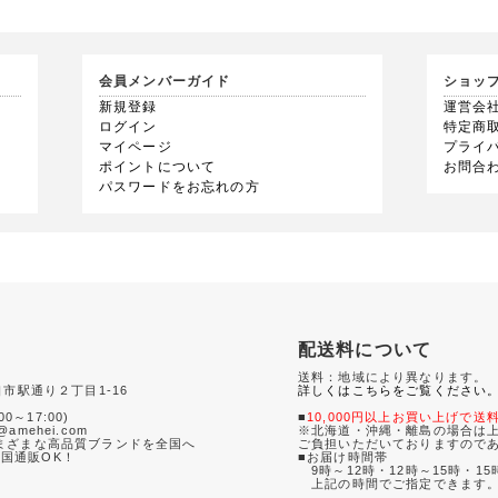
会員メンバーガイド
ショッ
新規登録
運営会
ログイン
特定商
マイページ
プライ
ポイントについて
お問合
パスワードをお忘れの方
配送料について
送料：地域により異なります。
口市駅通り２丁目1-16
詳しくはこちらをご覧ください
0
00～17:00)
■
10,000円以上お買い上げで送
amehei.com
※北海道・沖縄・離島の場合は上
さまざまな高品質ブランドを全国へ
ご負担いただいておりますので
国通販OK！
■お届け時間帯
9時～12時・12時～15時・15
て
上記の時間でご指定できます