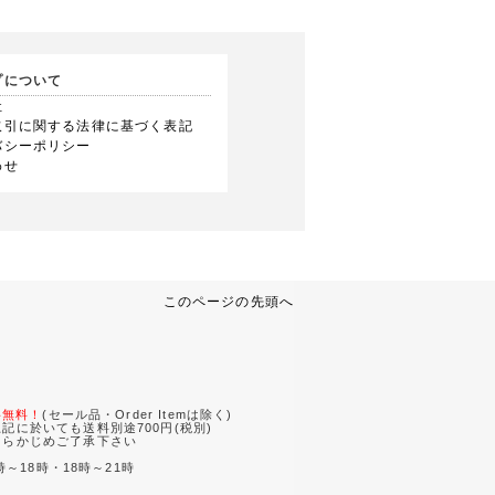
プについて
社
取引に関する法律に基づく表記
バシーポリシー
わせ
このページの先頭へ
。
料無料！
(セール品・Order Itemは除く)
記に於いても送料別途700円(税別)
あらかじめご了承下さい
時～18時・18時～21時
。