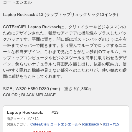
コートエシエル
Laptop Rucksack #13 (ラップトップリュックサック13インチ)
COTEetCIEL Laptop Rucksackは、クリエイターやビジネスマンの
ためにデザインされた、斬新なアイデアに機能性をプラスしたバッ
クパックです。平面に置き、開口部はボストンバッグのように左右
一杯までジッパーで開きます。折り畳んでループでロックするユニ
ークな独自デザイン。これまで見たことがない独創のフォルム、ラ
ップトップコンピュータやビジネスツールを簡単に取り出せるデザ
イン、飾らないナチュラルな雰囲気を醸し出し、抜群の収納力、使
いやすく隠れた機能や見えない部分へのこだわりが、使い始めた瞬
間に感動をもたらしてくれます。
SIZE ; W320 H550 D280 (mm) 重さ:約1,360g
COLOR ; BLACK MELANGE
Laptop Rucksack. #13
27711
商品コード：
Cote&Ciel / コートエシエール
>
Rucksack
>
#13～#15
関連カテゴリ：