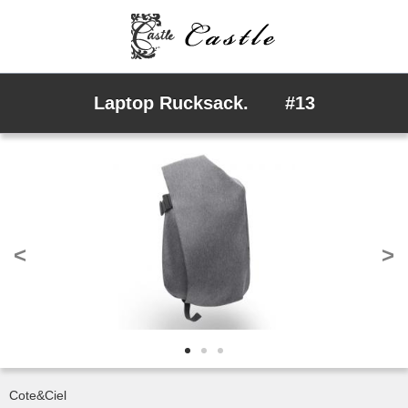
Laptop Rucksack. #13
<
>
Cote&Ciel