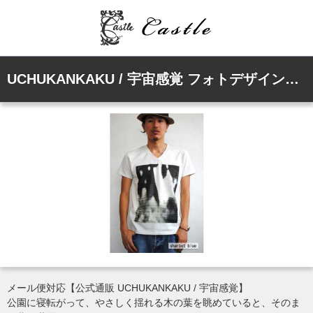
UCHUKANKAKU / 宇宙感覚 フォトデザインTシャツ "BEYOND THE GREEN" シャーベットブルー
メール便対応【公式通販 UCHUKANKAKU / 宇宙感覚】
公園に寝転がって、やさしく揺れる木の葉を眺めていると、そのま