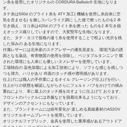
ン糸を使用したオリジナルの CORDURA Ballistic® 生地になりま
す。
タテ糸は500d のブライト糸を ATY 加工( 機械を使用し糸自体に空
気を含ませる) を施しスパンライク調に した後で撚ったものを2 本
引き揃え、ヨコ糸は420d のブライト糸を撚った ものを2 本引き揃
えオックス織りしていますので、大変堅牢な生地になります。
また、タテ・ヨコで規格の違う糸を使用することで程よい光沢を残
した深みの ある生地になります。
付属レザーには北米産のステアレザーの優良原皮を、 環境汚染の誘
因となる薬品、有害物質の使用を排除し、ベジタブルタンニンで 鞣
された環境にも人体にも優しいヌメレザーを使用しています。
工場独自の 染色加脂による加工技術により、ソフトな感じを残しつ
つも弾力、ハリがあり 吟面のタッチ感や透明感があります。
仕上げには職人の手作業によるオイル グレージング仕上げを行い、
仕上がりの状態を確認しながらさらにフェルト バフをかけての積み
重ねにより、革に最上のタッチ感を出すように仕上げて おります。
フロントのバックルには衣服などを脱着出来るようになっており、
デザインのアクセントにもなっています。
また、ブランドネームには経年変化が 楽しめる真鍮素材のAS2OV
オリジナルネームプレートを使用しています。
オリジナルファブリック、金具を使用した重厚感があるアウトドア