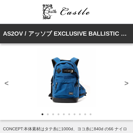
AS2OV / アッソブ EXCLUSIVE BALLISTIC NYLON DAY PACK - デイパック BLUE
<
>
CONCEPT:本体素材はタテ糸に1000d、ヨコ糸に840d の66 ナイロ